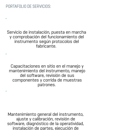
PORTAFOLIO DE SERVICIOS:
Instalación y Garantía
Servicio de instalación, puesta en marcha
y comprobación del funcionamiento del
instrumento según protocolos del
fabricante.
Entrenamientos y Capacitaciones
Capacitaciones en sitio en el manejo y
mantenimiento del instrumento, manejo
del software, revisión de sus
componentes y corrida de muestras
patrones.
Servicios de Mantenimiento
Preventivo, Correctivo y
Diagnósticos
Mantenimiento general del instrumento,
ajuste y calibración, revisión de
software, diagnóstico de la operatividad,
instalación de partes, ejecución de