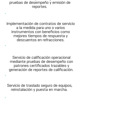
pruebas de desempeño y emisión de
reportes.
Contratos de Servicio
Implementación de contratos de servicio
a la medida para uno o varios
instrumentos con beneficios como
mejores tiempos de respuesta y
descuentos en refracciones.
Calificaciones [OQ/PQ]
Servicio de calificación operacional
mediante pruebas de desempeño con
patrones certificados trazables y
generación de reportes de calificación.
Traslado de equipos
Servicio de traslado seguro de equipos,
reinstalación y puesta en marcha.
SOPORTE TÉCNICO