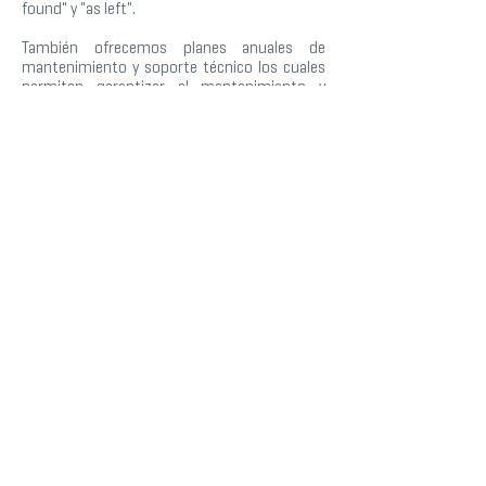
found" y "as left".
También ofrecemos planes anuales de
mantenimiento y soporte técnico los cuales
permiten garantizar el mantenimiento y
soporte de los equipos por un año a partir de
la fecha de incio del plan. Inlcuye mano de
obra de servicios de diagnóstico y
mantenimiento, asistencia remota, atención
prioritiaria en intervenciones correctivas y
servicios de calibración.
BENEFICIOS:
- Tiempos de respuesta y costos locales
- Certificado de calibracion bajo metodología
ISO 21501
- Patrones trazables NIST
- Resultados confiables
Para fotómetros ATI ofrecemos el servicio de
mantenimiento y calibración en fábrica (USA)
acreditado bajo ISO 17025.
SOLICITUDES DE SERVICIO Y