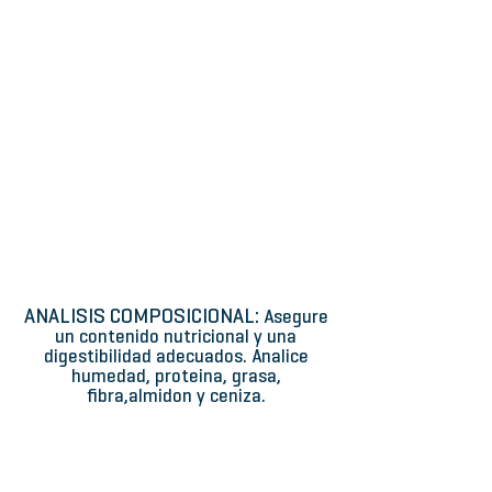
LC/MS/MS
Determine
contaminantes
a
niveles
trazas,
pesticidas,
antibioticos,
micotoxinas.
SCIEX
ANALISIS COMPOSICIONAL:
Asegure
un contenido nutricional y una
digestibilidad adecuados. Analice
humedad, proteina, grasa,
fibra,almidon y ceniza.
Analizador de granos portatil
NIR granos IM 9500
NIR
Analizador