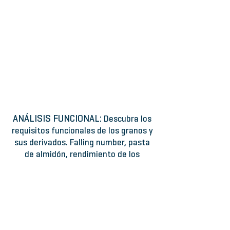
Balanza de Humedad
Balanza
de
humedad
PMB.
Adam
Equipment
ANÁLISIS FUNCIONAL:
Descubra los
requisitos funcionales de los granos y
sus derivados. Falling number, pasta
de almidón, rendimiento de los
ingredientes y propiedades del
gluten.
Falling Number
RVA Analizador rapido de viscosidad
El
Mida
método
el
estándar
rendimiento