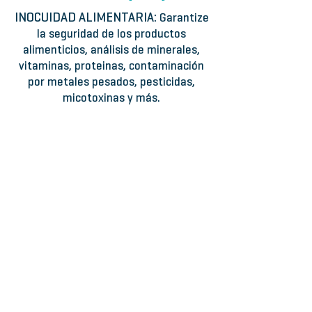
INOCUIDAD ALIMENTARIA:
Garantize
la seguridad de los productos
alimenticios, análisis de minerales,
vitaminas, proteinas, contaminación
por metales pesados, pesticidas,
micotoxinas y más.
Espectroscoía Atómica
Identificación y cuantificación de una amplia
Determine
Identifique
minerales
y
y
cuantifique
prescencia
compuestos
de
y
contaminación
contaminantes
por
en
metales
granos.
pesados
PerkinElmer
en
granos
AA,
ICPOES,
ICPMS.
PerkinElmer